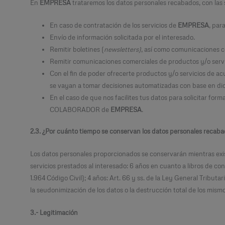
En
EMPRESA
trataremos los datos personales recabados, con las s
En caso de contratación de los servicios de
EMPRESA
, par
Envío de información solicitada por el interesado.
Remitir boletines (
newsletters)
, así como comunicaciones c
Remitir comunicaciones comerciales de productos y/o servi
Con el fin de poder ofrecerte productos y/o servicios de ac
se vayan a tomar decisiones automatizadas con base en dich
En el caso de que nos facilites tus datos para solicitar 
COLABORADOR de
EMPRESA
.
2.3. ¿Por cuánto tiempo se conservan los datos personales recab
Los datos personales proporcionados se conservarán mientras exist
servicios prestados al interesado: 6 años en cuanto a libros de con
1.964 Código Civil); 4 años: Art. 66 y ss. de la Ley General Tribu
la seudonimización de los datos o la destrucción total de los mismo
3.- Legitimación