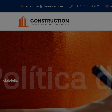
Ir
ediciones@thesauro.com
+34 932 450 222
b
al
contenido
olítica 
Política de Privacidad