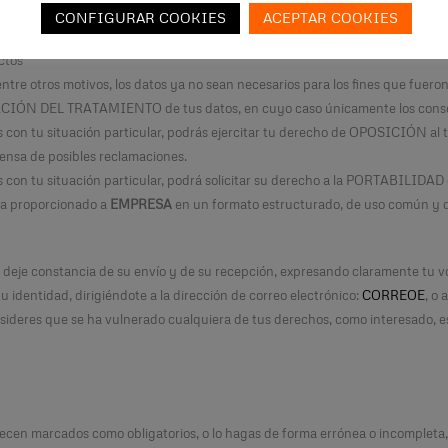
 prestado.
CONFIGURAR COOKIES
ACEPTAR COOKIES
ctos
tre otros motivos, los datos ya no sean necesarios para los fines que fueron
TACIÓN DEL TRATAMIENTO de tus datos, en cuyo caso únicamente los conserv
con tu situación particular, podrás ejercitar tu derecho de OPOSICIÓN al tr
efensa de posibles reclamaciones.
 con tu situación particular, podrá solicitar su derecho a la PORTABILIDAD 
ha proporcionado a
EMPRESA
en un formato estructurado, de uso común y d
e deje constancia de su envío y de su recepción, expresando claramente tu 
identidad, dirigiéndote a la dirección de correo electrónico:
CORREOE
, o 
sideres que se ha vulnerado cualquiera de tus derechos, como interesado, e
arecen marcados como obligatorios, o lo hagas de forma errónea o incompleta