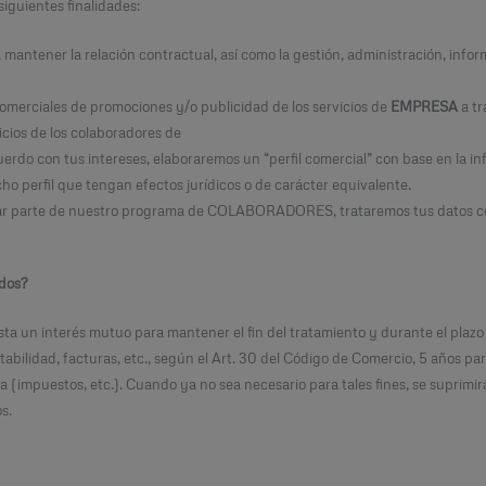
iguientes finalidades:
a mantener la relación contractual, así como la gestión, administración, infor
omerciales de promociones y/o publicidad de los servicios de
EMPRESA
a tr
cios de los colaboradores de
uerdo con tus intereses, elaboraremos un “perfil comercial” con base en la i
o perfil que tengan efectos jurídicos o de carácter equivalente.
formar parte de nuestro programa de COLABORADORES, trataremos tus datos con
ados?
a un interés mutuo para mantener el fin del tratamiento y durante el plazo 
tabilidad, facturas, etc., según el Art. 30 del Código de Comercio, 5 años para
taria (impuestos, etc.). Cuando ya no sea necesario para tales fines, se supr
s.