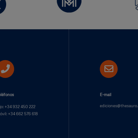
eléfonos
E-mail
ediciones@thesauro
ijo: +34 932 450 222
óvil: +34 662 576 618