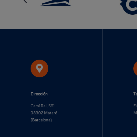
Dirección
T
Camí Ral, 561
F
08302 Mataró
M
(Barcelona)