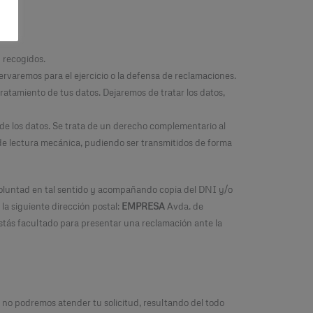
 recogidos.
aremos para el ejercicio o la defensa de reclamaciones.
atamiento de tus datos. Dejaremos de tratar los datos,
de los datos. Se trata de un derecho complementario al
e lectura mecánica, pudiendo ser transmitidos de forma
voluntad en tal sentido y acompañando copia del DNI y/o
a la siguiente dirección postal:
EMPRESA
Avda. de
stás facultado para presentar una reclamación ante la
, no podremos atender tu solicitud, resultando del todo