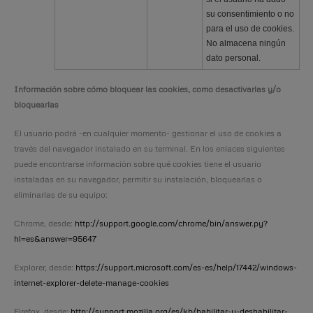
su consentimiento o no
para el uso de cookies.
No almacena ningún
dato personal.
Información sobre cómo bloquear las cookies, como desactivarlas y/o
bloquearlas
El usuario podrá -en cualquier momento- gestionar el uso de cookies a
través del navegador instalado en su terminal. En los enlaces siguientes
puede encontrarse información sobre qué cookies tiene el usuario
instaladas en su navegador, permitir su instalación, bloquearlas o
eliminarlas de su equipo:
Chrome, desde:
http://support.google.com/chrome/bin/answer.py?
hl=es&answer=95647
Explorer, desde:
https://support.microsoft.com/es-es/help/17442/windows-
internet-explorer-delete-manage-cookies
Firefox, desde:
http://support.mozilla.org/es/kb/habilitar-y-deshabilitar-